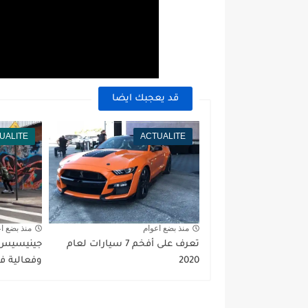
قد يعجبك ايضا
UALITE
ACTUALITE
منذ بضع اعوام
منذ بضع ا
تعرف على أفخم 7 سيارات لعام
2020
وفعالية في ا