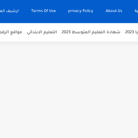
ة
About Us
privacy Policy
Terms Of Use
ارشيف المد
20
شهادة التعليم المتوسط 2023
التعليم الابتدائي
مواقع الرقم
متحانات والمسابقات 2024 | onec.dz
inscriptic.onefd.e
وسحب الإستدعاءات 2023