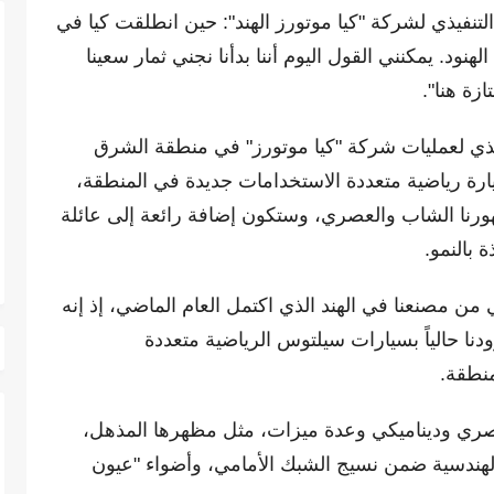
لتنفيذي لشركة "كيا موتورز الهند": حين انطلقت كيا في
هنود. يمكنني القول اليوم أننا بدأنا نجني ثمار سعينا
ازة هنا".
فيذي لعمليات شركة "كيا موتورز" في منطقة الشرق
يارة رياضية متعددة الاستخدامات جديدة في المنطقة،
ورنا الشاب والعصري، وستكون إضافة رائعة إلى عائلة
ة بالنمو.
 من مصنعنا في الهند الذي اكتمل العام الماضي، إذ إنه
ودنا حالياً بسيارات سيلتوس الرياضية متعددة
منطقة.
ري وديناميكي وعدة ميزات، مثل مظهرها المذهل،
 الهندسية ضمن نسيج الشبك الأمامي، وأضواء "عيون