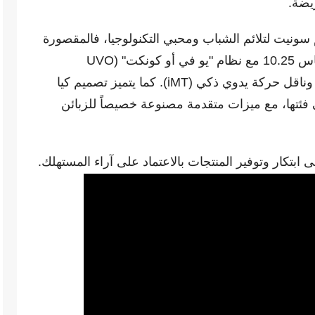
ريضة.
سونيت لتلائم الشباب ومحبي التكنولوجيا، فالمقصورة
الداخلية مزودة بنظام معلومات وملاحة بقياس 10.25 مع نظام "يو في أو كونكت" (UVO
Connect)، ومجموعة صوت "بوز" (Bose)، وناقل حركة يدوي ذكي (iMT). كما يتميز تصميم كيا
ئتها، مع ميزات متقدمة مصنوعة خصيصاً للزبائن
لى ابتكار وتوفير المنتجات بالاعتماد على آراء المستهلك.