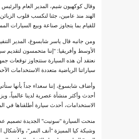
وقال كوكهيون شيم، المدير العام والرئيس ا
الهند منذ عامين، جئنا لنكسب قلوب الزبائن ال
للقيام بما يتجاوز صناعة وبيع السيارات الممت
ومن جانبه قال ياسر شابسوغ، المدير التن
الأوسط وأفريقيا: "إننا متحمسون لتقديم س
نعتقد أن هذه السيارة ستتجاوز توقعات جمه
سياراتنا الرياضية متعددة الاستخدامات الآخذ
وأضاف شابسوغ، إننا سعداء جداً بأنها ستأتي
أحدث وأكثر منشأة عصرية لدينا عالمياً، ويز
الاستخدامات، أحدث سيارة أطلقناها في ال
منحت السيارة "سونيت" الجديدة تصميم عص
وشبكة كيا المميزة "أنف النمر"، والأشكال