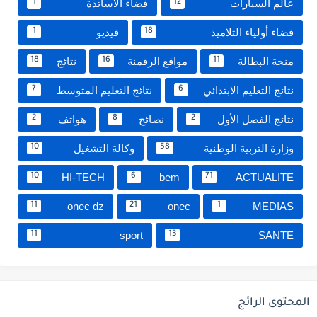
عالم السيارات
فضاء الأساتذة
1
12
فضاء أولياء التلاميذ
فيديو
1
18
منحة البطالة
مواقع الرقمنة
نتائج
18
16
11
نتائج التعليم الابتدائي
نتائج التعليم المتوسط
7
6
نتائج الفصل الأول
نصائح
هواتف
2
8
2
وزارة التربية الوطنية
وكالة التشغيل
10
58
HI-TECH
bem
ACTUALITE
10
6
71
onec dz
onec
MEDIAS
11
21
1
sport
SANTE
11
13
المحتوى الرائج