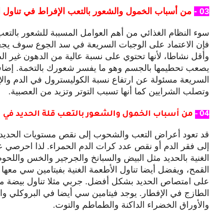
03 -
من أسباب الخمول والشعور بالتعب الإفراط في تناول ا
سوء النظام الغذائي من أهم العوامل المسببة للشعور بالتع
فإن الاعتماد على الوجبات السريعة في سد الجوع سوف يجع
وأقل نشاطا، لأنها تحتوي على نسبة عالية من الدهون غير ا
يصعب تحطيمها بالجسم وهو ما يفسر شعورك بالتخمة. إضافة
السريعة مسئولة عن ارتفاع نسبة الكوليسترول في الدم وال
وتصلب الشرايين كما أنها تسبب التوتر وتزيد من العصبية.
04 -
من أسباب الخمول والشعور بالتعب قلة الحديد في 
قد تعود أعراض التعب والشحوب إلى نقص مستويات الحديد
إلى فقر الدم أو نقص عدد كرات الدم الحمراء. لذا احرصي عل
الغنية بالحديد مثل البيض والسبانخ والجرجير والخس واللحو
القمح، ويفضل أيضا تناول الأطعمة الغنية بفيتامين سي معها
على امتصاص الحديد بشكل أفضل. جربي مثلا تناول بيضة م
الطازج في الإفطار. يوجد فيتامين سي أيضا في البروكلي وال
والأوراق الخضراء الداكنة والطماطم والتوت.