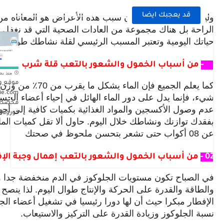
قد يعجبك ايضا
وليس بالضرورة أن يكون سبب هذه الأعراض هو المعاناة 
الراحة بل هناك مجموعة من العادات الصحية التي قد نغفل ع
حياتك اليومية وتعتبر المسبب الرئيسي لقلة نشاطك طوال ا
01 -
من أسباب الخمول والشعور بالتعب قلة شرب المياه
منذ بض
موقع وز
كما يعلم الجميع فإن ال
rie.com
شيء، فإنما يدل على دور الماء الهائل في إحياء أعضاء الج
مخصص 
عدم وصول الأكسجين والمواد الغذائية بكميات كافية إلى أج
كورونا
يفقدك توازنك ونشاطك خلال اليوم. حاول ألا تقل كميات الماء ا
عن 08 أكواب حتى تشعر بتحسن ملحوظ في صحتك
02 -
من أسباب الخمول والشعور بالتعب إهمال وجبة الإف
في الصباح تكون مستويات الجلوكوز في الدم منخفضة جدا 
والطاقة والقدرة على الحركة والإنتاج طوال اليوم. لذا ينصح ب
الإفطار مبكرا حيث أن لها دورا رئيسيا في تشغيل أعضاء 
نسبة الجلوكوز وزيادة القدرة على التركيز والاستيعاب.