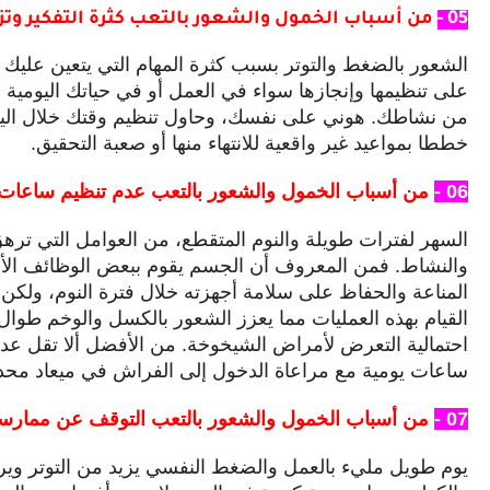
05 -
من أسباب الخمول والشعور بالتعب كثرة التفكير وتزاح
الشعور بالضغط والتوتر بسبب كثرة المهام التي يتعين عليك ال
على تنظيمها وإنجازها سواء في العمل أو في حياتك اليومية ق
من نشاطك. هوني على نفسك، و
حاول تنظيم وقتك خلال ال
خططا بمواعيد غير واقعية للانتهاء منها أو صعبة التحقيق.
06 -
من أسباب الخمول والشعور بالتعب عدم تنظيم ساعات ا
السهر لفترات طويلة والنوم المتقطع، من العوامل التي ترهق
والنشاط. فمن المعروف أن الجسم يقوم ببعض الوظائف الأسا
المناعة والحفاظ على سلامة أجهزته خلال فترة النوم، ولك
القيام بهذه العمليات مما يعزز الشعور بالكسل والوخم طوال 
ساعات يومية مع مراعاة الدخول إلى الفراش في ميعاد محدد 
07 -
من أسباب الخمول والشعور بالتعب التوقف عن ممارسة
يوم طويل مليء بالعمل والضغط النفسي يزيد من التوتر وي