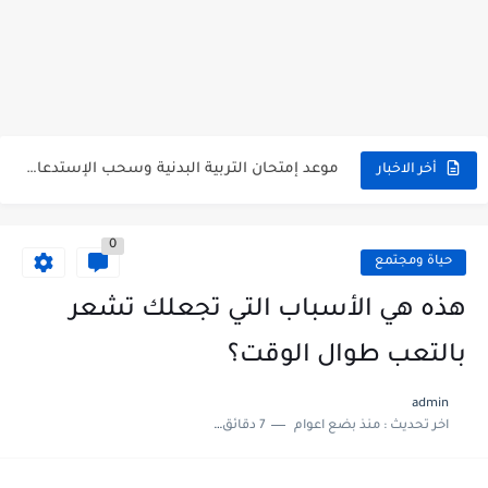
الموقع الرسمي للديوان الوطني للامتحانات والمسابقات 2024 | onec.dz
موقع سحب استدعاء امتحان المراسلة 2023 inscriptic.onefd.edu.dz
موعد إمتحان التربية البدنية وسحب الإستدعاءات 2023
أخر الاخبار
رابط تأكيد تسجيلات امتحان شهادة التعليم المتوسط وشهادة البكالوريا 2023
0
هكذا يمكنك الاطلاع على النتائج المدرسية لأطفالك من الإنترنت (الطريقة...
حياة ومجتمع
هنا فضاء الأولياء لنتائج التعليم الابتدائي الفصل الأول 2023 tharwa...
هذه هي الأسباب التي تجعلك تشعر
هنا فضاء الأولياء لنتائج التعليم الثانوي الفصل الأول 2023 tharwa...
بالتعب طوال الوقت؟
هنا فضاء الأولياء لنتائج التعليم المتوسط الفصل الأول 2023 tharwa...
admin
اخر تحديث :
منذ بضع اعوام
7 دقائق للقراءة
هنا نتائج الفصل الأول عبر فضاء اولياء التلاميذ 2023 |...
تسجيلات شهادة التعليم المتوسط 2023 bem.onec.dz