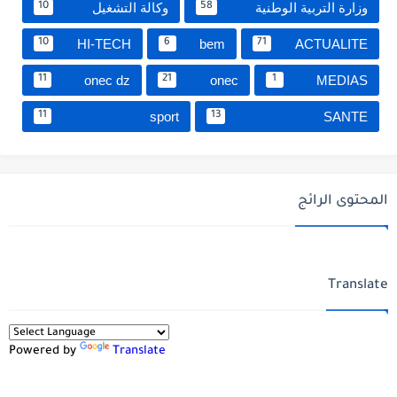
وزارة التربية الوطنية
وكالة التشغيل
10
58
HI-TECH
bem
ACTUALITE
10
6
71
onec dz
onec
MEDIAS
11
21
1
sport
SANTE
11
13
المحتوى الرائج
Translate
Powered by
Translate