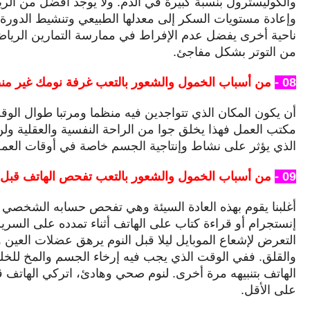
والكوليسترول بنسبة كبيرة في الدم. ولا يوجد أفضل من الري
وإعادة مستويات السكر إلى معدلها الطبيعي وتنشيط الدورة 
ناحية أخرى يفضل عدم الإفراط في ممارسة
التمارين الرياض
من التوتر بشكل مفاجئ.
08 -
من أسباب الخمول والشعور بالتعب غرفة نومك غير من
أن يكون المكان الذي تتواجدين فيه منظما ومرتبا طوال الوق
مكتب العمل فهذا يخلق جوا من الراحة النفسية والعقلية ولن
الذي يؤثر على نشاط وإنتاجية الجسم خاصة في أوقات العم
09 -
من أسباب الخمول والشعور بالتعب تفحص الهاتف قبل ا
أغلبنا يقوم بهذه العادة السيئة وهي تفحص حسابه الشخصي
إنستجرام أو قراءة كتاب على الهاتف أثناء تمدده على السرير 
التعرض لإشعاع الموبايل ليلا قبل النوم يرهق عضلات العين 
والقلق. ففي الوقت الذي يجب فيه إرخاء الجسم والمخ للخلو
الهاتف بتنبيهه مرة أخرى. لنوم صحي وهادئ، اتركي الهاتف 
على الأقل.